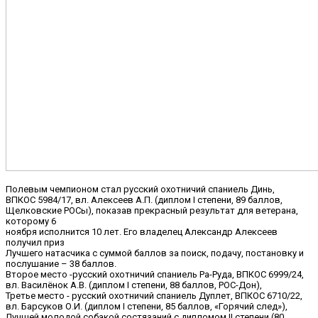
Полевым чемпионом стал русский охотничий спаниель Динь,
ВПКОС 5984/17, вл. Алексеев А.П. (диплом I степени, 89 баллов,
Щелковские РОСы), показав прекрасный результат для ветерана,
которому 6
ноября исполнится 10 лет. Его владелец Александр Алексеев
получил приз
Лучшего натасчика с суммой баллов за поиск, подачу, постановку и
послушание – 38 баллов.
Второе место -русский охотничий спаниель Ра-Руда, ВПКОС 6999/24,
вл. Василёнок А.В. (диплом I степени, 88 баллов, РОС-Дон),
Третье место - русский охотничий спаниель Дуплет, ВПКОС 6710/22,
вл. Барсуков О.И. (диплом I степени, 85 баллов, «Горячий след»),
Лучшей молодой собакой состязаний с дипломом II степени (80