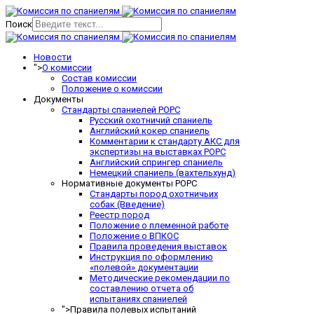
Поиск
Новости
">
О комиссии
Состав комиссии
Положение о комиссии
Документы
Стандарты спаниелей РОРС
Русский охотничий спаниель
Английский кокер спаниель
Комментарии к стандарту АКС для
экспертизы на выставках РОРС
Английский спрингер спаниель
Немецкий спаниель (вахтельхунд)
Нормативные документы РОРС
Стандарты пород охотничьих
собак (Введение)
Реестр пород
Положение о племенной работе
Положение о ВПКОС
Правила проведения выставок
Инструкция по оформлению
«полевой» документации
Методические рекомендации по
составлению отчета об
испытаниях спаниелей
">
Правила полевых испытаний