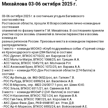
Михайлова 03-06 октября 2025 г.
03-06 октября 2025 г. в охотничьих угодьях Багаевского
охотхозяйства
Ростовской области, прошли XI Всероссийские лично-командные
состязания
спаниелей по фазану памяти Г.М. Михайлова. В состязаниях приняли
участие сорок восемь спаниелей в личном первенстве и восемь
команд из
разных регионов России. Призовые места в командном первенстве
распределились:
1 место – команда МООКО «Клуб подружейных собак «Горячий след»
из Краснодарского края (284 балла) в составе:
- РОС Дуплет, ВПКОС 6710/22, вл. Барсуков О.И.
- АСС Мальта-Магри, ВПКОС 1068/25, вл. Гришин А.А.
- АСС Челси, ВПКОС 1045/19, вл. Молчанов Р.Н.
- АСС Азовский Бриз, ВПКОС 1072/25, вл. Варава А.А.
2 место – команда РОС-Дон Ростовской области (274 балла) в
составе:
- РОС Ар-Вельда, св. 863-0652/рос, вл. Галкин Г.В.
- РОС Ра-Руда, ВПКОС 6999/24, вл. Василёнок А.В.
- РОС В-Марсель, спр. 4822-24/0017-1-рос, вл. Шеин Ю.Ю.
- РОС Эльза, ВПКОС 6511/21, вл. Савенков А.В.
3 место – команда МООиР-2 (241 баллов) в составе:
- РОС Н-Кассиопея, ВПКОС 7021/24, вл. Куракин В.А.
- РОС Гай-Гека, ВПКОС 7087/25, вл. Королев К.А.
- АКС Джаз Фанк Джо, РКФ 6948187, вл. Утин Д.В.
- РОС Ар-К-Морисон, ВПКОС 6930/24, вл. Войсковский А.Е.