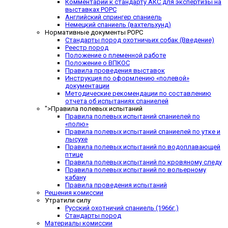
Комментарии к стандарту АКС для экспертизы на
выставках РОРС
Английский спрингер спаниель
Немецкий спаниель (вахтельхунд)
Нормативные документы РОРС
Стандарты пород охотничьих собак (Введение)
Реестр пород
Положение о племенной работе
Положение о ВПКОС
Правила проведения выставок
Инструкция по оформлению «полевой»
документации
Методические рекомендации по составлению
отчета об испытаниях спаниелей
">
Правила полевых испытаний
Правила полевых испытаний спаниелей по
«полю»
Правила полевых испытаний спаниелей по утке и
лысухе
Правила полевых испытаний по водоплавающей
птице
Правила полевых испытаний по кровяному следу
Правила полевых испытаний по вольерному
кабану
Правила проведения испытаний
Решения комиссии
Утратили силу
Русский охотничий спаниель (1966г.)
Стандарты пород
Материалы комиссии