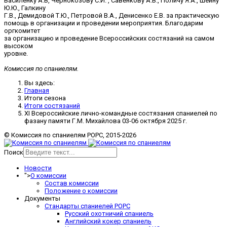
Василёнку А.В, Чернокозову С.И. , Савенкову А.В., Поличу Я.А., Шеину
Ю.Ю., Галкину
Г.В., Демидовой Т.Ю., Петровой В.А., Денисенко Е.В. за практическую
помощь в организации и проведении мероприятия. Благодарим
оргкомитет
за организацию и проведение Всероссийских состязаний на самом
высоком
уровне.
Комиссия по спаниелям.
Вы здесь:
Главная
Итоги сезона
Итоги состязаний
XI Всероссийские лично-командные состязания спаниелей по
фазану памяти Г.М. Михайлова 03-06 октября 2025 г.
© Комиссия по спаниелям РОРС, 2015-2026
Поиск
Новости
">
О комиссии
Состав комиссии
Положение о комиссии
Документы
Стандарты спаниелей РОРС
Русский охотничий спаниель
Английский кокер спаниель