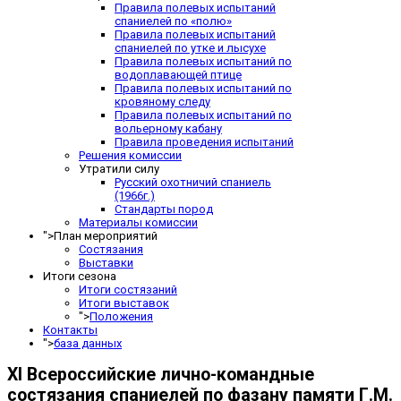
Правила полевых испытаний
спаниелей по «полю»
Правила полевых испытаний
спаниелей по утке и лысухе
Правила полевых испытаний по
водоплавающей птице
Правила полевых испытаний по
кровяному следу
Правила полевых испытаний по
вольерному кабану
Правила проведения испытаний
Решения комиссии
Утратили силу
Русский охотничий спаниель
(1966г.)
Стандарты пород
Материалы комиссии
">
План мероприятий
Состязания
Выставки
Итоги сезона
Итоги состязаний
Итоги выставок
">
Положения
Контакты
">
база данных
XI Всероссийские лично-командные
состязания спаниелей по фазану памяти Г.М.