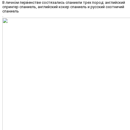
В личном первенстве состязались спаниели трех пород: английский
спрингер спаниель, английский кокер спаниель и русский охотничий
спаниель
.