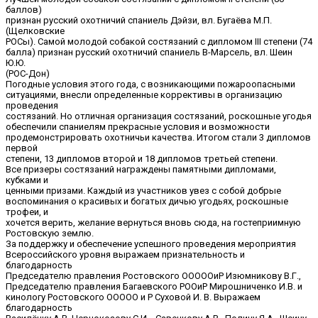
баллов)
признан русский охотничий спаниель Дэйзи, вл. Бугаёва М.П.
(Щелковские
РОСы). Самой молодой собакой состязаний с дипломом III степени (74
балла) признан русский охотничий спаниель В-Марсель, вл. Шеин
Ю.Ю.
(РОС-Дон)
Погодные условия этого года, с возникающими пожароопасными
ситуациями, внесли определенные коррективы в организацию
проведения
состязаний. Но отличная организация состязаний, роскошные угодья
обеспечили спаниелям прекрасные условия и возможности
продемонстрировать охотничьи качества. Итогом стали 3 дипломов
первой
степени, 13 дипломов второй и 18 дипломов третьей степени.
Все призеры состязаний награждены памятными дипломами,
кубками и
ценными призами. Каждый из участников увез с собой добрые
воспоминания о красивых и богатых дичью угодьях, роскошные
трофеи, и
хочется верить, желание вернуться вновь сюда, на гостеприимную
Ростовскую землю.
За поддержку и обеспечение успешного проведения мероприятия
Всероссийского уровня выражаем признательность и
благодарность
Председателю правления Ростовского ОООООиР Изюмникову В.Г.,
Председателю правления Багаевского РООиР Мирошниченко И.В. и
кинологу Ростовского ООООО и Р Суховой И. В. Выражаем
благодарность