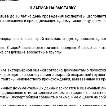
II.ЗАПИСЬ НА ВЫСТАВКУ
есяцев до 10 лет на день проведения экспертизы. Дополни
состязаниях и принадлежащие одному владельцу, а именн
породные гончие, парой называются две однополые одноп
ые. Сворой называются три однопородные борзые, из кото
 на следующие возрастные группы:
ринге экстерьерной оценки согласно документам о происхо
 проходят экспертизу в ринге старшей возрастной группы
 и тайганы неизвестного происхождения, вывезенные из 
линных документальных данных заносятся в оценочный лис
одписанные ответственным лицом и заверенные печатью 
ертизы. Эксперт обязан сравнить клеймо, имеющееся на со