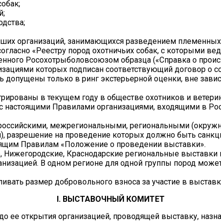
собак;
й;
одства;
чших организаций, занимающихся разведением племенных 
согласно «Реестру пород охотничьих собак, с которыми ве
ного Росохотрыболовсоюзом образца («Справка о происх
анизациями которых подписан соответствующий договор о с
ь допущены только в ринг экстерьерной оценки, вне зави
рированы в текущем году в обществе охотников и ветери
вии с настоящими Правилами организациями, входящими в
российскими, межрегиональными, региональными (окружн
, разрешение на проведение которых должно быть санкц
тоящим Правилам «Положение о проведении выставки».
, Нижегородские, Краснодарские региональные выставки 
анизацией. В одном регионе для одной группы пород може
ливать размер добровольного взноса за участие в выставк
I. ВЫСТАВОЧНЫЙ КОМИТЕТ
 до ее открытия организацией, проводящей выставку, назн