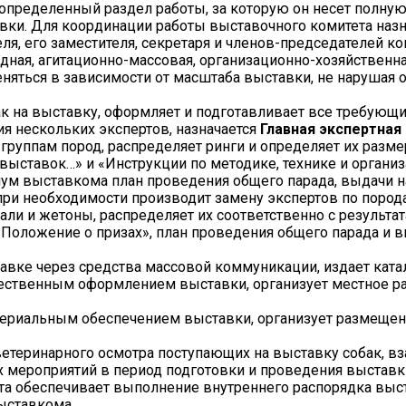
определенный раздел работы, за которую он несет полную
ставки. Для координации работы выставочного комитета
ля, его заместителя, секретаря и членов-председателей к
дная, агитационно-массовая, организационно-хозяйственна
еняться в зависимости от масштаба выставки, не нарушая 
ак на выставку, оформляет и подготавливает все требующи
ия нескольких экспертов, назначается
Главная экспертная
руппам пород, распределяет ринги и определяет их размер
ыставок…» и «Инструкции по методике, технике и организ
ум выставкома план проведения общего парада, выдачи наг
при необходимости производит замену экспертов по пород
али и жетоны, распределяет их соответственно с результа
оложение о призах», план проведения общего парада и вы
вке через средства массовой коммуникации, издает катал
жественным оформлением выставки, организует местное р
ериальным обеспечением выставки, организует размещени
ветеринарного осмотра поступающих на выставку собак, вз
 мероприятий в период подготовки и проведения выставк
та обеспечивает выполнение внутреннего распорядка выст
ыставкома.