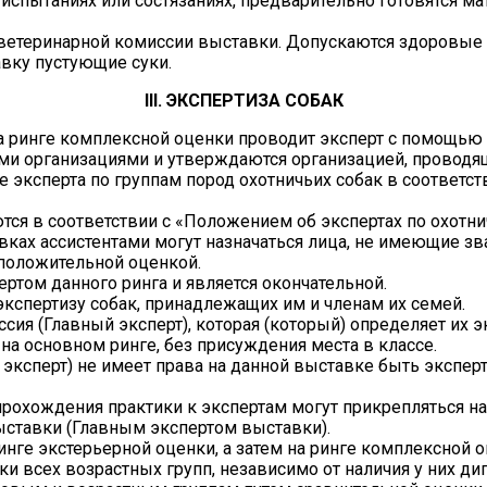
 испытаниях или состязаниях, предварительно готовятся м
 ветеринарной комиссии выставки. Допускаются здоровые 
авку пустующие суки.
III. ЭКСПЕРТИЗА СОБАК
 на ринге комплексной оценки проводит эксперт с помощью 
ми организациями и утверждаются организацией, проводя
е эксперта по группам пород охотничьих собак в соответс
тся в соответствии с «Положением об экспертах по охотн
ках ассистентами могут назначаться лица, не имеющие зва
 положительной оценкой.
ертом данного ринга и является окончательной.
экспертизу собак, принадлежащих им и членам их семей.
ссия (Главный эксперт), которая (который) определяет их 
на основном ринге, без присуждения места в классе.
 эксперт) не имеет права на данной выставке быть экспе
прохождения практики к экспертам могут прикрепляться на
ставки (Главным экспертом выставки).
инге экстерьерной оценки, а затем на ринге комплексной о
ки всех возрастных групп, независимо от наличия у них ди