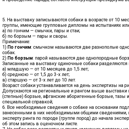
5. На выставку записываются собаки в возрасте от 10 м
группы, имеющие групповые дипломы на испытаниях или 
а) по гончим — смычки, пары и стаи;
б) по борзым — пары и своры.
Примечание:
1)
По гончим
: смычком называются две разнополые одно
собак.
2)
По борзым
: парой называются две однопородные борз
Записанные на выставку одиночные собаки разделяются
а) младшую — от 10 месяцев до 1,5 лет;
б) среднюю — от 1,5 до 3-х лет;
в) старшую — от 3-х лет до 10 лет.
Возраст собаки устанавливается на день экспертизы на 
Допускаются на региональные и рангом выше выставки и
(степные) борзые, афганские аборигенные борзые, тазы
специальной справкой;
6. Все необходимые сведения о собаке на основании под
занесенными в них необходимыми общими сведениями, п
эксперту ринга по породе (группе пород) до начала эксп
об этом запись в оценочном листе.