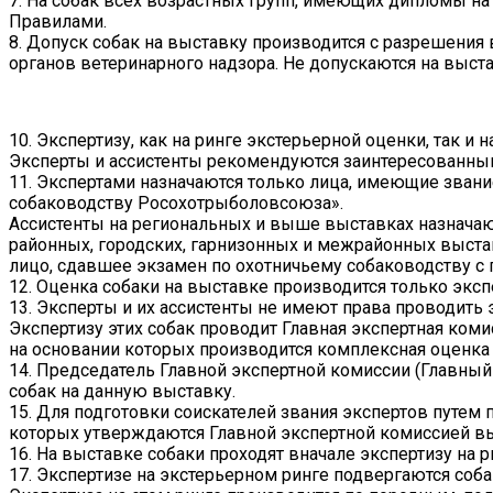
7. На собак всех возрастных групп, имеющих дипломы на
Правилами.
8. Допуск собак на выставку производится с разрешения
органов ветеринарного надзора. Не допускаются на выст
10. Экспертизу, как на ринге экстерьерной оценки, так и
Эксперты и ассистенты рекомендуются заинтересованны
11. Экспертами назначаются только лица, имеющие звани
собаководству Росохотрыболовсоюза».
Ассистенты на региональных и выше выставках назначаю
районных, городских, гарнизонных и межрайонных выстав
лицо, сдавшее экзамен по охотничьему собаководству с
12. Оценка собаки на выставке производится только эксп
13. Эксперты и их ассистенты не имеют права проводить 
Экспертизу этих собак проводит Главная экспертная коми
на основании которых производится комплексная оценка 
14. Председатель Главной экспертной комиссии (Главный
собак на данную выставку.
15. Для подготовки соискателей звания экспертов путем 
которых утверждаются Главной экспертной комиссией вы
16. На выставке собаки проходят вначале экспертизу на р
17. Экспертизе на экстерьерном ринге подвергаются соба