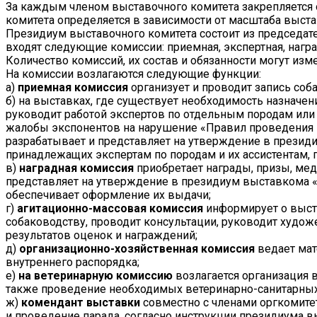
За каждым членом выставочного комитета закрепляется 
комитета определяется в зависимости от масштаба вы
Президиум выставочного комитета состоит из председате
входят следующие комиссии: приемная, экспертная, награ
Количество комиссий, их состав и обязанности могут изм
На комиссии возлагаются следующие функции:
а)
приемная комиссия
организует и проводит запись соб
б) на выставках, где существует необходимость назначен
руководит работой экспертов по отдельным породам или г
жалобы экспонентов на нарушение «Правил проведения в
разрабатывает и представляет на утверждение в президи
принадлежащих экспертам по породам и их ассистентам, 
в)
наградная комиссия
приобретает награды, призы, мед
представляет на утверждение в президиум выставкома «П
обеспечивает оформление их выдачи;
г)
агитационно-массовая комиссия
информирует о выста
собаководству, проводит консультации, руководит худо
результатов оценок и награждений;
д)
организационно-хозяйственная комиссия
ведает мат
внутреннего распорядка;
е)
на ветеринарную комиссию
возлагается организация 
также проведение необходимых ветеринарно-санитарных
ж)
комендант выставки
совместно с членами оргкомите
и проведение парада, согласно инструкции президиума в