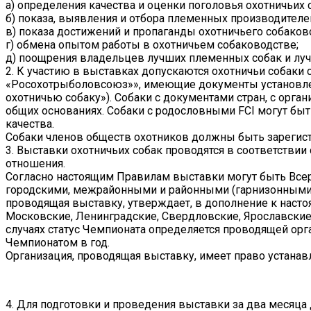
а) определения качества и оценки поголовья охотничьих 
б) показа, выявления и отбора племенных производителе
в) показа достижений и пропаганды охотничьего собаков
г) обмена опытом работы в охотничьем собаководстве;
д) поощрения владельцев лучших племенных собак и лу
2. К участию в выставках допускаются охотничьи собаки 
«Росохотрыболовсоюз»», имеющие документы установлен
охотничью собаку»). Собаки с документами стран, с орг
общих основаниях. Собаки с родословными FCI могут быт
качества.
Собаки членов обществ охотников должны быть зарегист
3. Выставки охотничьих собак проводятся в соответст
отношения.
Согласно настоящим Правилам выставки могут быть Все
городскими, межрайонными и районными (гарнизонными)
проводящая выставку, утверждает, в дополнение к нас
Московские, Ленинградские, Свердловские, Ярославские
случаях статус Чемпионата определяется проводящей орг
Чемпионатом в год.
Организация, проводящая выставку, имеет право устанав
4. Для подготовки и проведения выставки за два месяца