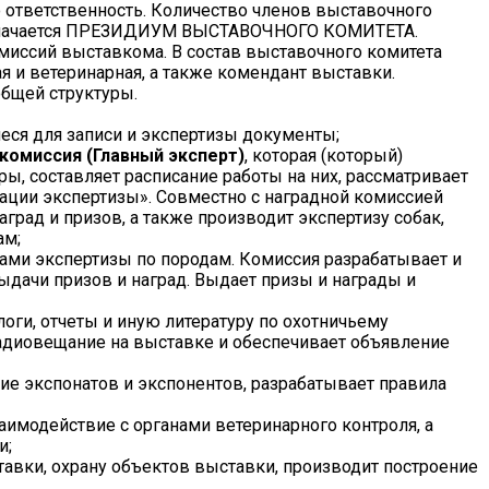
 ответственность. Количество членов выставочного
 назначается ПРЕЗИДИУМ ВЫСТАВОЧНОГО КОМИТЕТА.
омиссий выставкома. В состав выставочного комитета
я и ветеринарная, а также комендант выставки.
общей структуры.
еся для записи и экспертизы документы;
 комиссия (Главный эксперт)
, которая (который)
ы, составляет расписание работы на них, рассматривает
ации экспертизы». Совместно с наградной комиссией
рад и призов, а также производит экспертизу собак,
ам;
тами экспертизы по породам. Комиссия разрабатывает и
дачи призов и наград. Выдает призы и награды и
оги, отчеты и иную литературу по охотничьему
адиовещание на выставке и обеспечивает объявление
е экспонатов и экспонентов, разрабатывает правила
аимодействие с органами ветеринарного контроля, а
и;
авки, охрану объектов выставки, производит построение