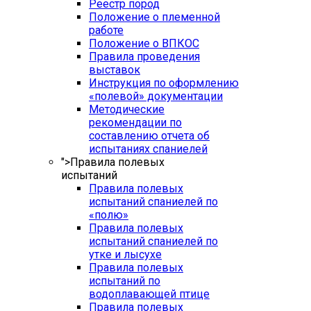
Реестр пород
Положение о племенной
работе
Положение о ВПКОС
Правила проведения
выставок
Инструкция по оформлению
«полевой» документации
Методические
рекомендации по
составлению отчета об
испытаниях спаниелей
">
Правила полевых
испытаний
Правила полевых
испытаний спаниелей по
«полю»
Правила полевых
испытаний спаниелей по
утке и лысухе
Правила полевых
испытаний по
водоплавающей птице
Правила полевых